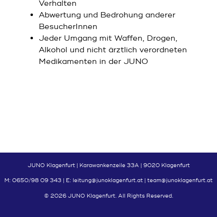
Verhalten
Abwertung und Bedrohung anderer
BesucherInnen
Jeder Umgang mit Waffen, Drogen,
Alkohol und nicht ärztlich verordneten
Medikamenten in der JUNO
← zurück
JUNO Klagenfurt | Karawankenzeile 33A | 9020 Klagenfurt
M: 0650/98 09 343 | E: leitung@junoklagenfurt.at | team@junoklagenfurt.at
© 2026 JUNO Klagenfurt. All Rights Reserved.